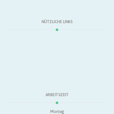
NÜTZLICHE LINKS
Startseite
Über
Einkaufen
Dienstleistungen
Natur
Kontakt
ARBEITSZEIT
Montag