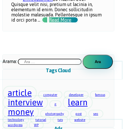
Quisque velit nisi, pretium ut lacinia in,
elementum id enim. Donec sollicitudin
molestie malesuada. Pellentesque in ipsum
id orci porta ...
Read More
Arama:
Tags Cloud
article
computer
developer
famous
interview
learn
it
money
photography
post
seo
technology
tutorial
tuts
website
wordpress
WP
Ads