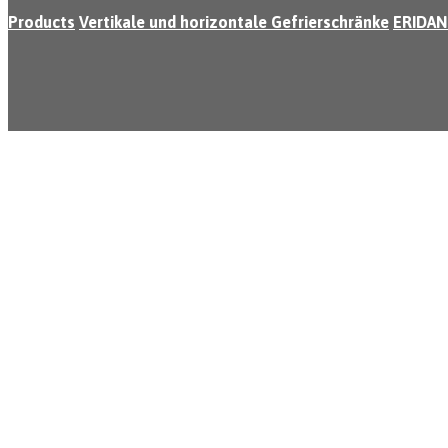
Products
Vertikale und horizontale Gefrierschränke
ERIDAN