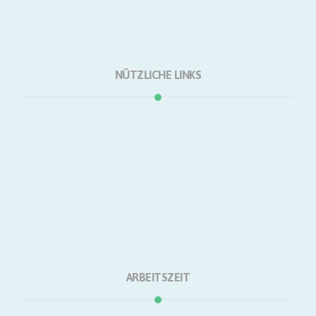
NÜTZLICHE LINKS
Startseite
Über
Einkaufen
Dienstleistungen
Natur
Kontakt
ARBEITSZEIT